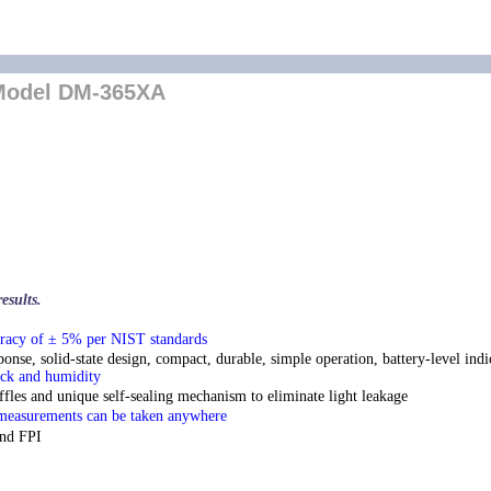
 Model DM-365XA
esults.
uracy of ± 5% per NIST standards
sponse, solid-state design, compact, durable, simple operation, battery-level indi
hock and humidity
affles and unique self-sealing mechanism to eliminate light leakage
 measurements can be taken anywhere
and FPI