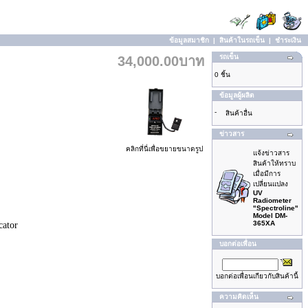
ข้อมูลสมาชิก
|
สินค้าในรถเข็น
|
ชำระเงิน
รถเข็น
34,000.00บาท
0 ชิ้น
ข้อมูลผู้ผลิต
-
สินค้าอื่น
ข่าวสาร
คลิกที่นี่เพื่อขยายขนาดรูป
แจ้งข่าวสาร
สินค้าให้ทราบ
เมื่อมีการ
เปลี่ยนแปลง
UV
Radiometer
"Spectroline"
Model DM-
365XA
cator
บอกต่อเพื่อน
บอกต่อเพื่อนเกียวกับสินค้านี้
ความคิดเห็น