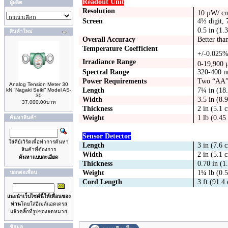
Readout Unit
ผู้ผลิต
Resolution
10 µW/
c
Screen
4½ digit,
0.5 in (1.
สินค้าใหม่
Overall Accuracy
Better tha
Temperature Coefficient
+/-0.025%
Irradiance Range
0-19,900
Spectral Range
320-400 
Power Requirements
Two “AA” a
Analog Tension Meter 30
Length
7¼ in (18
kN “Nagaki Seiki” Model AS-
30
Width
3.5 in (8.
37,000.00บาท
Thickness
2 in (5.1 
Weight
1 lb (0.45
ค้นหาสินค้า
Sensor Detector
ใส่คีย์เวิร์ดเพื่อทำการค้นหา
Length
3 in (7.6 
สินค้าที่ต้องการ
Width
2 in (5.1 
ค้นหาแบบละเอียด
Thickness
0.70 in (1
Weight
1¼ lb (0.
บอกต่อเพื่อน
Cord Length
3 ft (91.4
แนะนำเว็บไซด์นี้ให้เพื่อนของ
ท่าน
โดยใส่อีเมล์แอดเดรส
แล้วคลิ๊กที่รูปซองจดหมาย
ข้อมูล