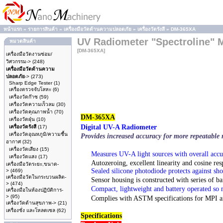
หน้าแรก
»
รายการสินค้า
»
เครื่องมือวัดด้านความปลอดภัย
»
เครื่องวัดรังสี
»
DM-365XA
UV Radiometer "Spectroline"
หมวดสินค้า
[DM-365XA]
เครื่องมือวัดงานซ่อม/
วิศวกรรม->
(248)
เครื่องมือวัดด้านความ
ปลอดภัย
->
(273)
Sharp Edge Tester
(1)
เครื่องตรวจจับโลหะ
(6)
เครื่องวัดก๊าซ
(59)
เครื่องวัดความเร็วลม
(30)
เครื่องวัดคุณภาพน้ำ
(70)
DM-365XA
เครื่องวัดฝุ่น
(10)
Digital UV-A Radiometer
เครื่องวัดรังสี
(17)
เครื่องวัดอุณหภูมิ/ความชื้น
Provides increased accuracy for more repeatable r
อากาศ
(32)
เครื่องวัดเสียง
(15)
Measures UV-A light sources with overall acc
เครื่องวัดแสง
(17)
Autozeroing
, excellent linearity and cosine re
เครื่องมือวัดระยะ,ขนาด-
Sealed silicone photodiode protects against s
>
(469)
เครื่องมือวัดในกระบวนผลิต-
Sensor housing is constructed with series of b
>
(474)
Compact, lightweight and battery operated so
เครื่องมือในห้องปฏิบัติการ-
>
(95)
Complies with ASTM specifications for MPI 
เครื่องวัดด้านสุขภาพ->
(21)
เครื่องชั่ง และโหลดเซล
(62)
Specifications