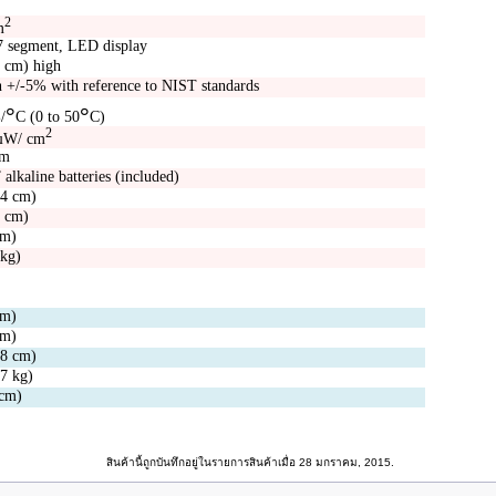
2
m
 7 segment, LED display
3 cm) high
n +/-5% with reference to NIST standards
๐
๐
/
C
(0 to 50
C
)
2
 µW/
cm
nm
lkaline batteries (included)
.4 cm)
9 cm)
cm)
 kg)
cm)
cm)
.8 cm)
57 kg)
 cm)
สินค้านี้ถูกบันทึกอยู่ในรายการสินค้าเมื่อ 28 มกราคม, 2015.