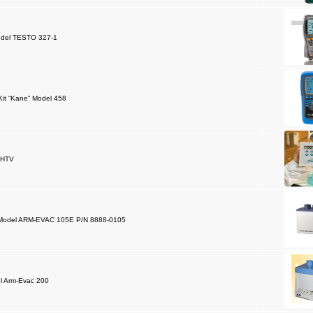
model TESTO 327-1
Kit “Kane” Model 458
 HTV
” Model ARM-EVAC 105E P/N 8888-0105
l Arm-Evac 200