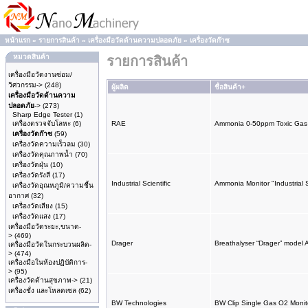
หน้าแรก
»
รายการสินค้า
»
เครื่องมือวัดด้านความปลอดภัย
»
เครื่องวัดก๊าซ
หมวดสินค้า
รายการสินค้า
เครื่องมือวัดงานซ่อม/
วิศวกรรม->
(248)
ผู้ผลิต
ชื่อสินค้า+
เครื่องมือวัดด้านความ
ปลอดภัย
->
(273)
Sharp Edge Tester
(1)
เครื่องตรวจจับโลหะ
(6)
RAE
Ammonia 0-50ppm Toxic Gas 
เครื่องวัดก๊าซ
(59)
เครื่องวัดความเร็วลม
(30)
เครื่องวัดคุณภาพน้ำ
(70)
เครื่องวัดฝุ่น
(10)
เครื่องวัดรังสี
(17)
Industrial Scientific
Ammonia Monitor "Industrial
เครื่องวัดอุณหภูมิ/ความชื้น
อากาศ
(32)
เครื่องวัดเสียง
(15)
เครื่องวัดแสง
(17)
เครื่องมือวัดระยะ,ขนาด-
>
(469)
Drager
Breathalyser “Drager” model 
เครื่องมือวัดในกระบวนผลิต-
>
(474)
เครื่องมือในห้องปฏิบัติการ-
>
(95)
เครื่องวัดด้านสุขภาพ->
(21)
เครื่องชั่ง และโหลดเซล
(62)
BW Technologies
BW Clip Single Gas O2 Moni