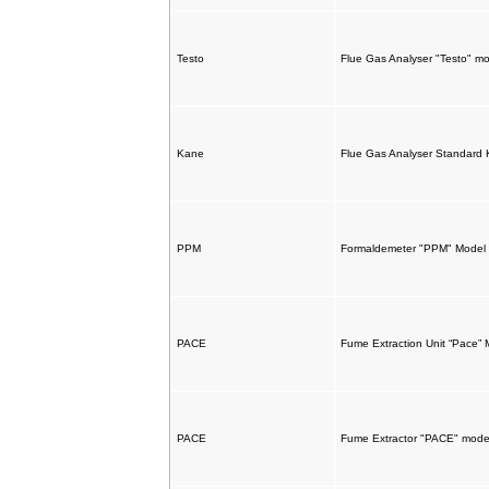
Testo
Flue Gas Analyser "Testo" 
Kane
Flue Gas Analyser Standard 
PPM
Formaldemeter "PPM" Model
PACE
Fume Extraction Unit “Pace
PACE
Fume Extractor "PACE" mode