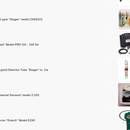
00 ppm "Drager" model CH29101
asol" Model PRO OX - 100 Kit
 ppm) Detector Tube “Drager” m. 1/a
omental Sensors” model Z-100
ector "Extech" Model EZ40