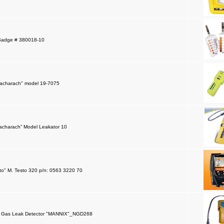
 Badge # 380018-10
Bacharach" model 19-7075
acharach” Model Leakator 10
to" M. Testo 320 p/n: 0563 3220 70
le Gas Leak Detector "MANNIX"_NGD268