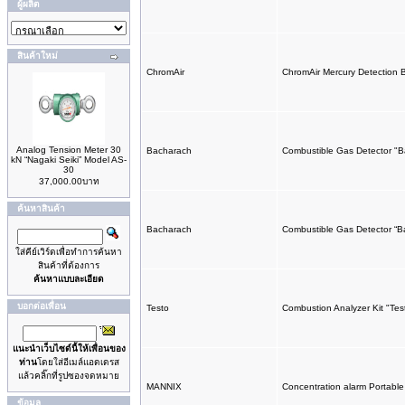
ผู้ผลิต
สินค้าใหม่
ChromAir
ChromAir Mercury Detection
Analog Tension Meter 30
Bacharach
Combustible Gas Detector "
kN “Nagaki Seiki” Model AS-
30
37,000.00บาท
ค้นหาสินค้า
Bacharach
Combustible Gas Detector “B
ใส่คีย์เวิร์ดเพื่อทำการค้นหา
สินค้าที่ต้องการ
ค้นหาแบบละเอียด
บอกต่อเพื่อน
Testo
Combustion Analyzer Kit "Tes
แนะนำเว็บไซด์นี้ให้เพื่อนของ
ท่าน
โดยใส่อีเมล์แอดเดรส
แล้วคลิ๊กที่รูปซองจดหมาย
MANNIX
Concentration alarm Portab
ข้อมูล