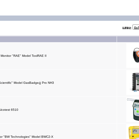
แสดง:
Monitor "RAE" Model ToxiRAE II
 Scientific" Model GasBadgeฎ Pro NH3
Alcotest 6510
tor "BW Technologies" Model BWC2-X