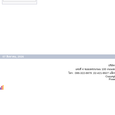
07 สิงหาคม, 2026
บริษั
เลขที่ 4 ซอยเพชรเกษม 100 ถนนเ
โทร : 086-322-6876 ,02-421-9927 แฟ็กซ
Copyrig
Powe