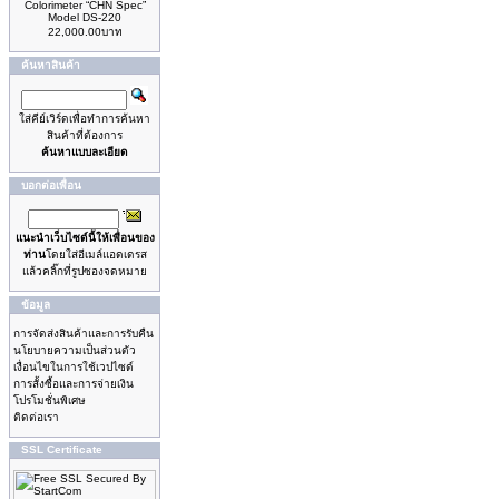
Colorimeter “CHN Spec”
Model DS-220
22,000.00บาท
ค้นหาสินค้า
ใส่คีย์เวิร์ดเพื่อทำการค้นหา
สินค้าที่ต้องการ
ค้นหาแบบละเอียด
บอกต่อเพื่อน
แนะนำเว็บไซด์นี้ให้เพื่อนของ
ท่าน
โดยใส่อีเมล์แอดเดรส
แล้วคลิ๊กที่รูปซองจดหมาย
ข้อมูล
การจัดส่งสินค้าและการรับคืน
นโยบายความเป็นส่วนตัว
เงื่อนไขในการใช้เวปไซด์
การสั้งซื้อและการจ่ายเงิน
โปรโมชั่นพิเศษ
ติดต่อเรา
SSL Certificate