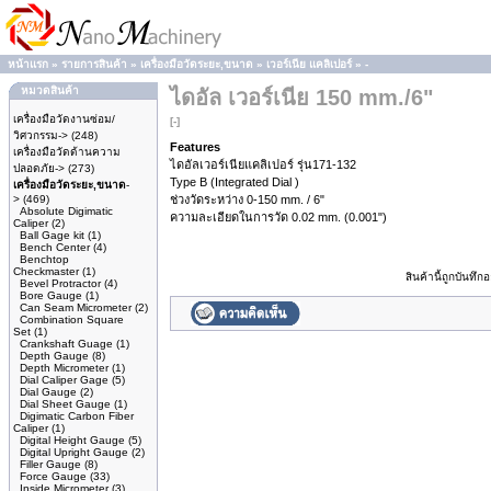
หน้าแรก
»
รายการสินค้า
»
เครื่องมือวัดระยะ,ขนาด
»
เวอร์เนีย แคลิเปอร์
»
-
หมวดสินค้า
ไดอัล เวอร์เนีย 150 mm./6"
เครื่องมือวัดงานซ่อม/
[-]
วิศวกรรม->
(248)
Features
เครื่องมือวัดด้านความ
ไดอัลเวอร์เนียแคลิเปอร์ รุ่น171-132
ปลอดภัย->
(273)
Type B (Integrated Dial )
เครื่องมือวัดระยะ,ขนาด
-
>
(469)
ช่วงวัดระหว่าง 0-150 mm. / 6"
Absolute Digimatic
ความละเอียดในการวัด 0.02 mm. (0.001")
Caliper
(2)
Ball Gage kit
(1)
Bench Center
(4)
Benchtop
Checkmaster
(1)
สินค้านี้ถูกบันทึ
Bevel Protractor
(4)
Bore Gauge
(1)
Can Seam Micrometer
(2)
Combination Square
Set
(1)
Crankshaft Guage
(1)
Depth Gauge
(8)
Depth Micrometer
(1)
Dial Caliper Gage
(5)
Dial Gauge
(2)
Dial Sheet Gauge
(1)
Digimatic Carbon Fiber
Caliper
(1)
Digital Height Gauge
(5)
Digital Upright Gauge
(2)
Filler Gauge
(8)
Force Gauge
(33)
Inside Micrometer
(3)