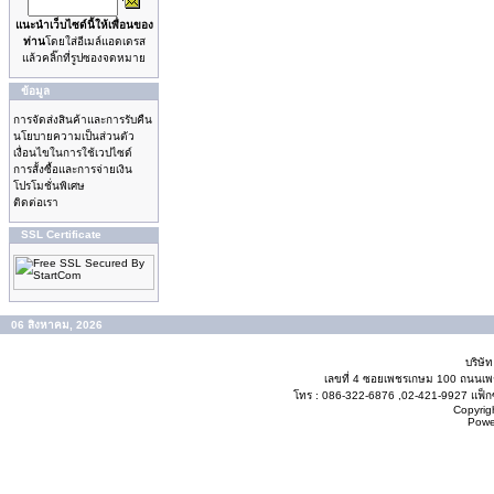
แนะนำเว็บไซด์นี้ให้เพื่อนของ
ท่าน
โดยใส่อีเมล์แอดเดรส
แล้วคลิ๊กที่รูปซองจดหมาย
ข้อมูล
การจัดส่งสินค้าและการรับคืน
นโยบายความเป็นส่วนตัว
เงื่อนไขในการใช้เวปไซด์
การสั้งซื้อและการจ่ายเงิน
โปรโมชั่นพิเศษ
ติดต่อเรา
SSL Certificate
06 สิงหาคม, 2026
บริษั
เลขที่ 4 ซอยเพชรเกษม 100 ถนนเ
โทร : 086-322-6876 ,02-421-9927 แฟ็กซ
Copyrig
Powe