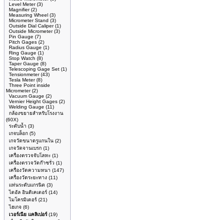
Level Meter
(3)
Magnifier
(2)
Measuring Wheel
(3)
Micrometer Stand
(3)
Outside Dial Caliper
(1)
Outside Micrometer
(3)
Pin Gauge
(7)
Pitch Gages
(2)
Radius Gauge
(1)
Ring Gauge
(1)
Stop Watch
(8)
Taper Gauge
(8)
Telescoping Gage Set
(1)
Tensionmeter
(43)
Tesla Meter
(8)
Three Point inside
Micrometer
(2)
Vacuum Gauge
(2)
Vernier Height Gages
(2)
Welding Gauge
(11)
กล้องขยายสำหรับโรงงาน
(60X)
ระดับน้ำ
(3)
เกจบล็อก
(5)
เกจวัดขนาดรูแกนใน
(2)
เกจวัดจานเบรก
(1)
เครื่องตรวจจับโลหะ
(1)
เครื่องตรวจวัดก๊าซรั่ว
(1)
เครื่องวัดความหนา
(147)
เครื่องวัดระยะทาง
(11)
แท่นระดับแกรนิต
(3)
ไดอัล อินดิเคเตอร์
(14)
ไมโครมิเตอร์
(21)
ไฮเกจ
(6)
เวอร์เนีย แคลิเปอร์
(19)