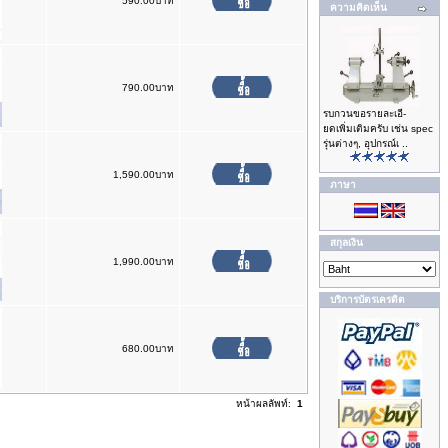
590.00บาท
ความคิดเห็น
790.00บาท
รบกวนขอรายละเอี-
ยดเพิ่มเติมครับ เช่น spec
รุ่นต่างๆ, อุปกรณ์เ ..
1,590.00บาท
ภาษา
สกุลเงิน
1,990.00บาท
บริการบัตรเครดิต
680.00บาท
หน้าผลลัพท์:
1