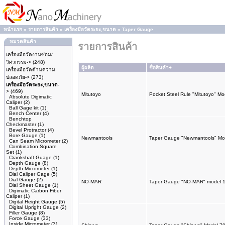
หน้าแรก
»
รายการสินค้า
»
เครื่องมือวัดระยะ,ขนาด
»
Taper Gauge
หมวดสินค้า
รายการสินค้า
เครื่องมือวัดงานซ่อม/
วิศวกรรม->
(248)
ผู้ผลิต
ชื่อสินค้า+
เครื่องมือวัดด้านความ
ปลอดภัย->
(273)
เครื่องมือวัดระยะ,ขนาด
-
>
(469)
Mitutoyo
Pocket Steel Rule "Mitutoyo" M
Absolute Digimatic
Caliper
(2)
Ball Gage kit
(1)
Bench Center
(4)
Benchtop
Checkmaster
(1)
Bevel Protractor
(4)
Bore Gauge
(1)
Newmantools
Taper Gauge "Newmantools" M
Can Seam Micrometer
(2)
Combination Square
Set
(1)
Crankshaft Guage
(1)
Depth Gauge
(8)
Depth Micrometer
(1)
Dial Caliper Gage
(5)
Dial Gauge
(2)
NO-MAR
Taper Gauge "NO-MAR" model 
Dial Sheet Gauge
(1)
Digimatic Carbon Fiber
Caliper
(1)
Digital Height Gauge
(5)
Digital Upright Gauge
(2)
Filler Gauge
(8)
Force Gauge
(33)
Inside Micrometer
(3)