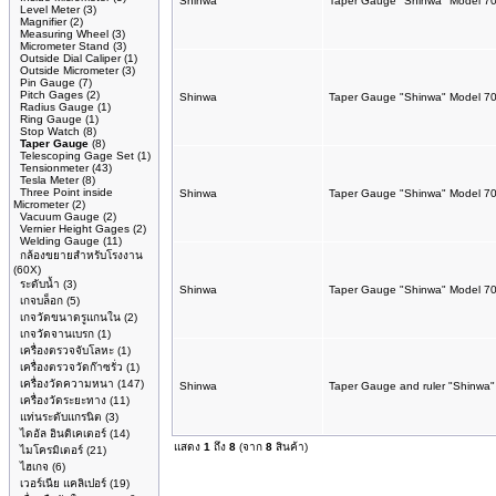
Shinwa
Taper Gauge "Shinwa" Model 7
Level Meter
(3)
Magnifier
(2)
Measuring Wheel
(3)
Micrometer Stand
(3)
Outside Dial Caliper
(1)
Outside Micrometer
(3)
Pin Gauge
(7)
Pitch Gages
(2)
Shinwa
Taper Gauge "Shinwa" Model 7
Radius Gauge
(1)
Ring Gauge
(1)
Stop Watch
(8)
Taper Gauge
(8)
Telescoping Gage Set
(1)
Tensionmeter
(43)
Tesla Meter
(8)
Three Point inside
Shinwa
Taper Gauge "Shinwa" Model 7
Micrometer
(2)
Vacuum Gauge
(2)
Vernier Height Gages
(2)
Welding Gauge
(11)
กล้องขยายสำหรับโรงงาน
(60X)
ระดับน้ำ
(3)
Shinwa
Taper Gauge "Shinwa" Model 7
เกจบล็อก
(5)
เกจวัดขนาดรูแกนใน
(2)
เกจวัดจานเบรก
(1)
เครื่องตรวจจับโลหะ
(1)
เครื่องตรวจวัดก๊าซรั่ว
(1)
เครื่องวัดความหนา
(147)
Shinwa
Taper Gauge and ruler "Shinwa
เครื่องวัดระยะทาง
(11)
แท่นระดับแกรนิต
(3)
ไดอัล อินดิเคเตอร์
(14)
แสดง
1
ถึง
8
(จาก
8
สินค้า)
ไมโครมิเตอร์
(21)
ไฮเกจ
(6)
เวอร์เนีย แคลิเปอร์
(19)