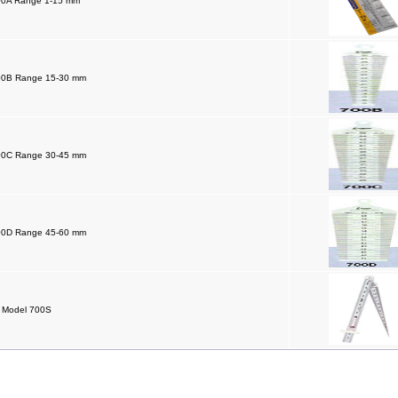
00A Range 1-15 mm
00B Range 15-30 mm
00C Range 30-45 mm
00D Range 45-60 mm
" Model 700S