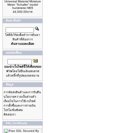
Universal Material Moisture
Meter “Schaller” model
humimeter M05
44,000.00บาท
ค้นหาสินค้า
ใส่คีย์เวิร์ดเพื่อทำการค้นหา
สินค้าที่ต้องการ
ค้นหาแบบละเอียด
บอกต่อเพื่อน
แนะนำเว็บไซด์นี้ให้เพื่อนของ
ท่าน
โดยใส่อีเมล์แอดเดรส
แล้วคลิ๊กที่รูปซองจดหมาย
ข้อมูล
การจัดส่งสินค้าและการรับคืน
นโยบายความเป็นส่วนตัว
เงื่อนไขในการใช้เวปไซด์
การสั้งซื้อและการจ่ายเงิน
โปรโมชั่นพิเศษ
ติดต่อเรา
SSL Certificate