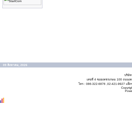
09 สิงหาคม, 2026
บริษั
เลขที่ 4 ซอยเพชรเกษม 100 ถนนเ
โทร : 086-322-6876 ,02-421-9927 แฟ็กซ
Copyrig
Powe