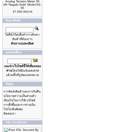
Analog Tension Meter 30
kN “Nagaki Seiki” Model AS-
30
37,000.00บาท
ค้นหาสินค้า
ใส่คีย์เวิร์ดเพื่อทำการค้นหา
สินค้าที่ต้องการ
ค้นหาแบบละเอียด
บอกต่อเพื่อน
แนะนำเว็บไซด์นี้ให้เพื่อนของ
ท่าน
โดยใส่อีเมล์แอดเดรส
แล้วคลิ๊กที่รูปซองจดหมาย
ข้อมูล
การจัดส่งสินค้าและการรับคืน
นโยบายความเป็นส่วนตัว
เงื่อนไขในการใช้เวปไซด์
การสั้งซื้อและการจ่ายเงิน
โปรโมชั่นพิเศษ
ติดต่อเรา
SSL Certificate