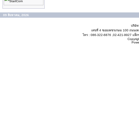
09 สิงหาคม, 2026
บริษั
เลขที่ 4 ซอยเพชรเกษม 100 ถนนเ
โทร : 086-322-6876 ,02-421-9927 แฟ็กซ
Copyrig
Powe