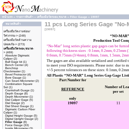
หน้าแรก
»
รายการสินค้า
»
เครื่องมือวัดระยะ,ขนาด
»
Filler Gauge
»
19097
11 pcs Long Series Gage "No-
หมวดสินค้า
[19097]
เครื่องมือวัดงานซ่อม/
“NO-MAR”
วิศวกรรม->
(248)
เครื่องมือวัดด้านความ
Production Tool Com
ปลอดภัย->
(273)
“No-Mar” long series plastic gap gages can be furni
เครื่องมือวัดระยะ,ขนาด
-
following thickness sizes : 0.1mm, 0.2mm, 0.25mm
>
(469)
0.6mm, 0.75mm (3/4mm), 0.8mm, 1mm, 1.5mm, 2mm
Absolute Digimatic
Caliper
(2)
The gages are also available serialized and certified t
Ball Gage kit
(1)
to
meet your ISO requirements. Please note: due to ma
Bench Center
(4)
Benchtop
+/-5 percent tolerances on these sizes: 0.1mm, 0.
Checkmaster
(1)
Bevel Protractor
(4)
All Plastic “NO-MAR” Long Series Gap Gage List
Bore Gauge
(1)
Part Number for
Can Seam Micrometer
(2)
Combination Square
Number of Lea
Set
(1)
REFERENCE
Crankshaft Guage
(1)
per set
Depth Gauge
(8)
Depth Micrometer
(1)
only
Dial Caliper Gage
(5)
19097
11
Dial Gauge
(2)
Dial Sheet Gauge
(1)
Digimatic Carbon Fiber
Caliper
(1)
Digital Height Gauge
(5)
Digital Upright Gauge
(2)
Filler Gauge
(8)
Force Gauge
(33)
Inside Micrometer
(3)