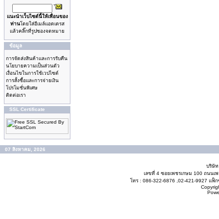
แนะนำเว็บไซด์นี้ให้เพื่อนของ
ท่าน
โดยใส่อีเมล์แอดเดรส
แล้วคลิ๊กที่รูปซองจดหมาย
ข้อมูล
การจัดส่งสินค้าและการรับคืน
นโยบายความเป็นส่วนตัว
เงื่อนไขในการใช้เวปไซด์
การสั้งซื้อและการจ่ายเงิน
โปรโมชั่นพิเศษ
ติดต่อเรา
SSL Certificate
07 สิงหาคม, 2026
บริษั
เลขที่ 4 ซอยเพชรเกษม 100 ถนนเ
โทร : 086-322-6876 ,02-421-9927 แฟ็กซ
Copyrig
Powe