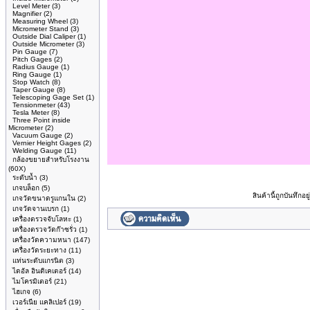
Level Meter
(3)
Magnifier
(2)
Measuring Wheel
(3)
Micrometer Stand
(3)
Outside Dial Caliper
(1)
Outside Micrometer
(3)
Pin Gauge
(7)
Pitch Gages
(2)
Radius Gauge
(1)
Ring Gauge
(1)
Stop Watch
(8)
Taper Gauge
(8)
Telescoping Gage Set
(1)
Tensionmeter
(43)
Tesla Meter
(8)
Three Point inside
Micrometer
(2)
Vacuum Gauge
(2)
Vernier Height Gages
(2)
Welding Gauge
(11)
กล้องขยายสำหรับโรงงาน
(60X)
ระดับน้ำ
(3)
เกจบล็อก
(5)
สินค้านี้ถูกบันทึก
เกจวัดขนาดรูแกนใน
(2)
เกจวัดจานเบรก
(1)
เครื่องตรวจจับโลหะ
(1)
เครื่องตรวจวัดก๊าซรั่ว
(1)
เครื่องวัดความหนา
(147)
เครื่องวัดระยะทาง
(11)
แท่นระดับแกรนิต
(3)
ไดอัล อินดิเคเตอร์
(14)
ไมโครมิเตอร์
(21)
ไฮเกจ
(6)
เวอร์เนีย แคลิเปอร์
(19)