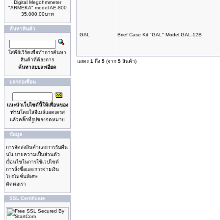
Digital Megohmmeter
"ARMEKA" model AE-800
35,000.00บาท
ค้นหาสินค้า
GAL
Brief Case Kit "GAL" Model GAL-12B
ใส่คีย์เวิร์ดเพื่อทำการค้นหา
สินค้าที่ต้องการ
แสดง
1
ถึง
5
(จาก
5
สินค้า)
ค้นหาแบบละเอียด
บอกต่อเพื่อน
แนะนำเว็บไซด์นี้ให้เพื่อนของ
ท่าน
โดยใส่อีเมล์แอดเดรส
แล้วคลิ๊กที่รูปซองจดหมาย
ข้อมูล
การจัดส่งสินค้าและการรับคืน
นโยบายความเป็นส่วนตัว
เงื่อนไขในการใช้เวปไซด์
การสั้งซื้อและการจ่ายเงิน
โปรโมชั่นพิเศษ
ติดต่อเรา
SSL Certificate