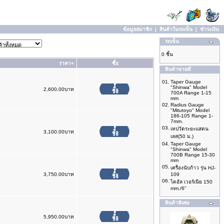
ข้อมูลสมาชิก
|
สินค้าในรถเข็น
|
ชำระเงิน
รถเข็น
0 ชิ้น
ราคา+
ซื้อ
สินค้าขายดี
01.
Taper Gauge
"Shinwa" Model
2,600.00บาท
700A Range 1-15
mm
02.
Radius Gauge
"Mitutoyo" Model
186-105 Range 1-
7mm.
03.
เทปวัดระยะแสตน
3,100.00บาท
เลส(50 ม.)
04.
Taper Gauge
"Shinwa" Model
700B Range 15-30
mm
05.
เครื่องนับก้าว รุ่น HJ-
3,750.00บาท
109
06.
ไดอัล เวอร์เนีย 150
mm./6"
สินค้าพิเศษ
5,950.00บาท