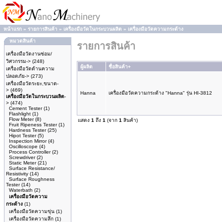
หน้าแรก
»
รายการสินค้า
»
เครื่องมือวัดในกระบวนผลิต
»
เครื่องมือวัดความกระด้าง
หมวดสินค้า
รายการสินค้า
เครื่องมือวัดงานซ่อม/
วิศวกรรม->
(248)
ผู้ผลิต
ชื่อสินค้า+
เครื่องมือวัดด้านความ
ปลอดภัย->
(273)
เครื่องมือวัดระยะ,ขนาด-
>
(469)
Hanna
เครื่องมือวัดความกระด้าง "Hanna" รุ่น HI-3812
เครื่องมือวัดในกระบวนผลิต
-
>
(474)
Cement Tester
(1)
Flashlight
(1)
Flow Meter
(8)
แสดง
1
ถึง
1
(จาก
1
สินค้า)
Fruit Ripeness Tester
(1)
Hardness Tester
(25)
Hipot Tester
(5)
Inspection Mirror
(4)
Oscilloscope
(4)
Process Controller
(2)
Screwdriver
(2)
Static Meter
(21)
Surface Resistance/
Resistivity
(14)
Surface Roughness
Tester
(14)
Waterbath
(2)
เครื่องมือวัดความ
กระด้าง
(1)
เครื่องมือวัดความขุ่น
(1)
เครื่องมือวัดความลึก
(1)