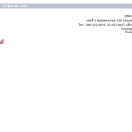
07 สิงหาคม, 2026
บริษั
เลขที่ 4 ซอยเพชรเกษม 100 ถนนเ
โทร : 086-322-6876 ,02-421-9927 แฟ็กซ
Copyrig
Powe