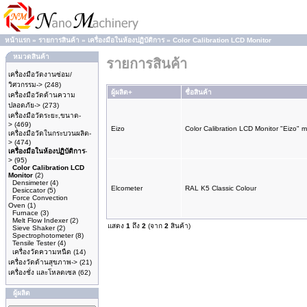
หน้าแรก
»
รายการสินค้า
»
เครื่องมือในห้องปฏิบัติการ
»
Color Calibration LCD Monitor
หมวดสินค้า
รายการสินค้า
เครื่องมือวัดงานซ่อม/
วิศวกรรม->
(248)
ผู้ผลิต+
ชื่อสินค้า
เครื่องมือวัดด้านความ
ปลอดภัย->
(273)
เครื่องมือวัดระยะ,ขนาด-
>
(469)
Eizo
Color Calibration LCD Monitor "Eizo"
เครื่องมือวัดในกระบวนผลิต-
>
(474)
เครื่องมือในห้องปฏิบัติการ
-
>
(95)
Color Calibration LCD
Monitor
(2)
Densimeter
(4)
Elcometer
RAL K5 Classic Colour
Desiccator
(5)
Force Convection
Oven
(1)
Furnace
(3)
Melt Flow Indexer
(2)
แสดง
1
ถึง
2
(จาก
2
สินค้า)
Sieve Shaker
(2)
Spectrophotometer
(8)
Tensile Tester
(4)
เครื่องวัดความหนืด
(14)
เครื่องวัดด้านสุขภาพ->
(21)
เครื่องชั่ง และโหลดเซล
(62)
ผู้ผลิต