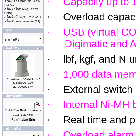
Capacity up to 
·
เครื่องมือวัดในกระบวนผลิต-
>
(474)
เครื่องมือในห้องปฏิบัติการ-
Overload capac
>
(95)
·
เครื่องวัดด้านสุขภาพ->
(21)
เครื่องชั่ง และโหลดเซล
(62)
USB (virtual C
·
ผู้ผลิต
Digimatic
and A
สินค้าใหม่
lbf
,
kgf
, and N u
·
1,000 data memo
·
Colorimeter “CHN Spec”
Model DS-220
External switch 
·
22,000.00บาท
ค้นหาสินค้า
Internal Ni-MH 
·
ใส่คีย์เวิร์ดเพื่อทำการค้นหา
สินค้าที่ต้องการ
Real time and p
·
ค้นหาแบบละเอียด
บอกต่อเพื่อน
Overload alarm 
·