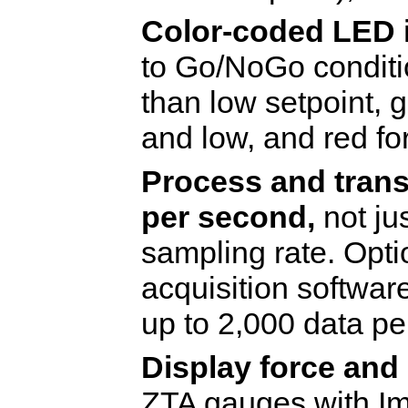
Color-coded LED 
to Go/
NoGo
conditi
than low
setpoint
, 
and low, and red for
Process and trans
per second,
not ju
sampling rate. Opt
acquisition softwar
up to 2,000 data pe
Display force and
ZTA gauges with
I