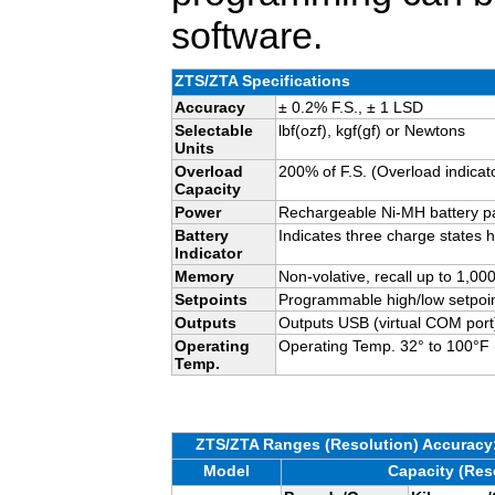
software.
ZTS/ZTA Specifications
Accuracy
± 0.2% F.S., ± 1 LSD
Selectable
lbf
(
ozf
),
kgf
(gf) or
Newtons
Units
Overload
200% of F.S. (Overload indicat
Capacity
Power
Rechargeable Ni-MH battery p
Battery
Indicates three charge states 
Indicator
Memory
Non-
volative
, recall up to 1,00
Setpoints
Programmable high/low
setpoi
Outputs
Outputs USB (virtual COM
por
Operating
Operating Temp. 32° to 100°F 
Temp.
ZTS/ZTA Ranges (Resolution) Accuracy:
Model
Capacity (Res