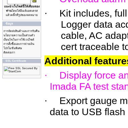
แนะนำเว็บไซด์นี้ให้เพื่อนของ
Kit includes, fu
·
ท่าน
โดยใส่อีเมล์แอดเดรส
แล้วคลิ๊กที่รูปซองจดหมาย
Logger data acq
ข้อมูล
การจัดส่งสินค้าและการรับคืน
cable, AC adapt
นโยบายความเป็นส่วนตัว
เงื่อนไขในการใช้เวปไซด์
cert traceable 
การสั้งซื้อและการจ่ายเงิน
โปรโมชั่นพิเศษ
ติดต่อเรา
Additional feature
SSL Certificate
Display force a
·
LOGO Doesn't exist
Imada
FA test sta
Export gauge m
·
data to USB
flash