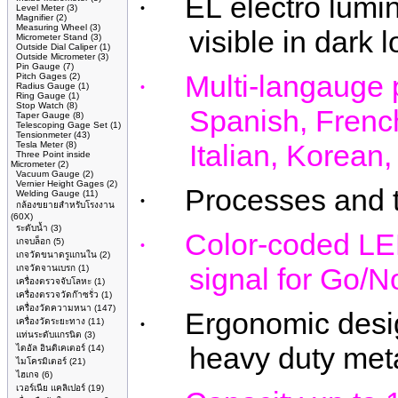
EL
electro lumi
·
Level Meter
(3)
Magnifier
(2)
Measuring Wheel
(3)
visible in dark 
Micrometer Stand
(3)
Outside Dial Caliper
(1)
Outside Micrometer
(3)
Pin Gauge
(7)
Multi-
langauge
Pitch Gages
(2)
·
Radius Gauge
(1)
Ring Gauge
(1)
Stop Watch
(8)
Spanish, Frenc
Taper Gauge
(8)
Telescoping Gage Set
(1)
Tensionmeter
(43)
Italian, Korean
Tesla Meter
(8)
Three Point inside
Micrometer
(2)
Vacuum Gauge
(2)
Vernier Height Gages
(2)
Processes and t
·
Welding Gauge
(11)
กล้องขยายสำหรับโรงงาน
(60X)
ระดับน้ำ
(3)
Color-coded LED
·
เกจบล็อก
(5)
เกจวัดขนาดรูแกนใน
(2)
signal for Go/N
เกจวัดจานเบรก
(1)
เครื่องตรวจจับโลหะ
(1)
เครื่องตรวจวัดก๊าซรั่ว
(1)
เครื่องวัดความหนา
(147)
Ergonomic desig
·
เครื่องวัดระยะทาง
(11)
แท่นระดับแกรนิต
(3)
heavy duty meta
ไดอัล อินดิเคเตอร์
(14)
ไมโครมิเตอร์
(21)
ไฮเกจ
(6)
เวอร์เนีย แคลิเปอร์
(19)