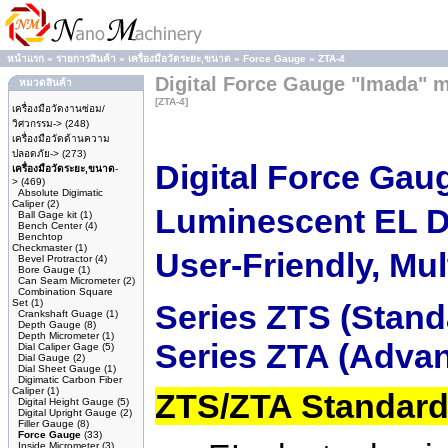
หน้าแรก
»
รายการสินค้า
»
เครื่องมือวัดระยะ,ขนาด
»
Force Gauge
»
ZTA-4
Digital Force Gauge "Imada" 
หมวดสินค้า
[ZTA-4]
เครื่องมือวัดงานซ่อม/
วิศวกรรม->
(248)
เครื่องมือวัดด้านความ
ปลอดภัย->
(273)
Digital Force Gau
เครื่องมือวัดระยะ,ขนาด
-
>
(469)
Absolute Digimatic
Caliper
(2)
Luminescent EL D
Ball Gage kit
(1)
Bench Center
(4)
Benchtop
Checkmaster
(1)
User-Friendly, Mu
Bevel Protractor
(4)
Bore Gauge
(1)
Can Seam Micrometer
(2)
Combination Square
Set
(1)
Series ZTS (Stand
Crankshaft Guage
(1)
Depth Gauge
(8)
Depth Micrometer
(1)
Series ZTA (Adva
Dial Caliper Gage
(5)
Dial Gauge
(2)
Dial Sheet Gauge
(1)
Digimatic Carbon Fiber
Caliper
(1)
ZTS/ZTA Standard
Digital Height Gauge
(5)
Digital Upright Gauge
(2)
Filler Gauge
(8)
Force Gauge
(33)
Inside Micrometer
(3)